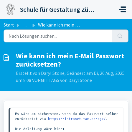
Zum hauptsächlichen Inhalt gehen
Schule für Gestaltung Zürich
Start
...
Wie kann ich mein E-Mail Passwort zurücksetzen?
Wie kann ich mein E-Mail Passwort
zurücksetzen?
Erstellt von Daryl Stone, Geändert am Di, 26 Aug, 2025
um 8:08 VORMITTAGS von Daryl Stone
Es wäre am sichersten, wenn du das Passwort selber 
zurücksetzt via 
https://intranet.tam.ch/bgz/
.

Die Anleitung wäre hier: 